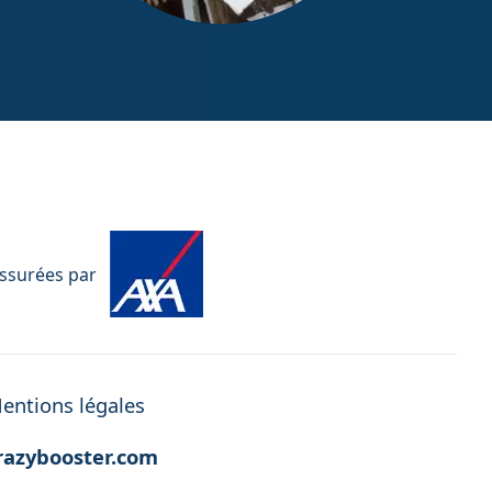
Diagnostic Termites / État
parasitaire
assurées par
entions légales
azybooster.com