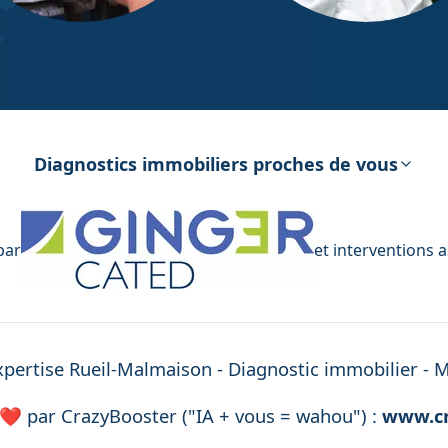
ostic Électricité
Diagnostic Amiante
Diagnostics immobiliers proches de vous
par
et interventions 
xpertise
Rueil-Malmaison
- Diagnostic immobilier -
M
 ❤️ par
CrazyBooster ("IA + vous = wahou") :
www.cr