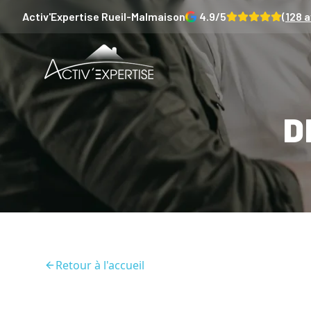
Activ'Expertise
Rueil-Malmaison
4.9
/5
(
128
a
D
Retour à l'accueil