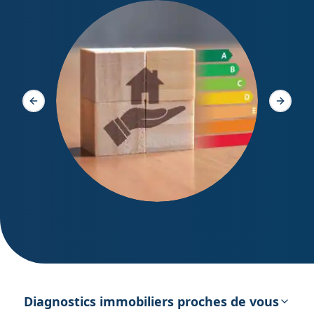
Diagno
Slide précédente
Slide s
DPE – Diagnostic de Performance
énergétique
Diagnostics immobiliers proches de vous