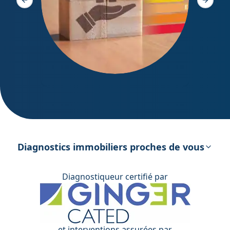
Slide précédente
Slide s
DPE – Diagnostic de Performance
énergétique
Diagnostics immobiliers proches de vous
Diagnostiqueur certifié par
et interventions assurées par