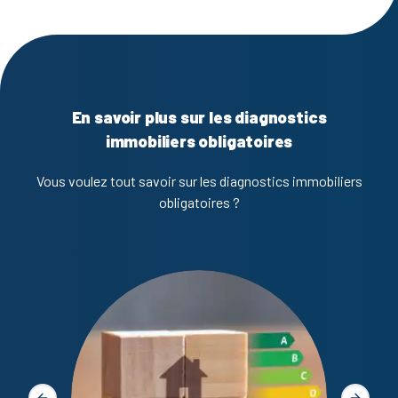
En savoir plus sur les diagnostics
immobiliers obligatoires
Vous voulez tout savoir sur les diagnostics immobiliers
obligatoires ?
Diagno