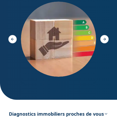
Diagno
Slide précédente
Slide s
DPE – Diagnostic de Performance
énergétique
Diagnostics immobiliers proches de vous